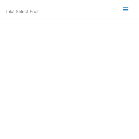
Skip
Main
to
Inka Select Fruit
content
Men